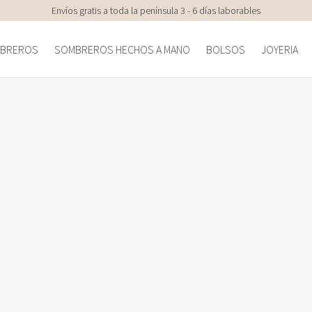
Envíos gratis a toda la península 3 - 6 días laborables
BREROS
SOMBREROS HECHOS A MANO
BOLSOS
JOYERIA