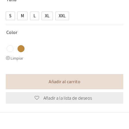
S
M
L
XL
XXL
Color
Limpiar
Añadir al carrito
Añadir a la lista de deseos