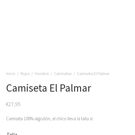
Inicio
/
Ropa
/
Hombre
/
Camisetas
/
Camiseta El Palmar
Camiseta El Palmar
€
27,95
Camiseta 100% algodón, el chico lleva la talla xl.
Talla