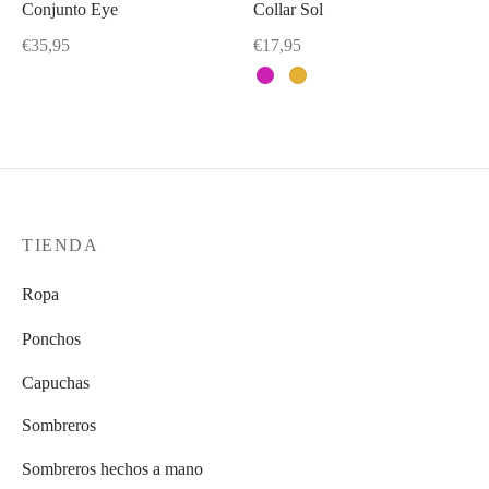
Conjunto Eye
Collar Sol
Este
producto
€
35,95
€
17,95
tiene
Este
múltiples
producto
variantes.
tiene
Las
múltiples
opciones
variantes.
se
Las
TIENDA
pueden
opciones
elegir
se
Ropa
en
pueden
la
Ponchos
elegir
página
en
Capuchas
de
la
Sombreros
producto
página
de
Sombreros hechos a mano
producto