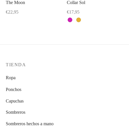
The Moon
Collar Sol
Este
producto
€
22,95
€
17,95
tiene
Este
múltiples
producto
variantes.
tiene
Las
múltiples
opciones
variantes.
se
Las
TIENDA
pueden
opciones
elegir
se
Ropa
en
pueden
la
Ponchos
elegir
página
en
Capuchas
de
la
Sombreros
producto
página
de
Sombreros hechos a mano
producto