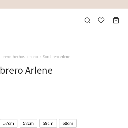
breros hechos a mano
/
Sombrero Arlene
rero Arlene
57cm
58cm
59cm
60cm