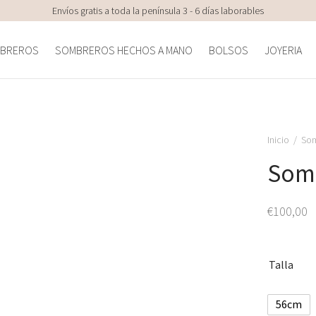
Envíos gratis a toda la península 3 - 6 días laborables
BREROS
SOMBREROS HECHOS A MANO
BOLSOS
JOYERIA
Inicio
/
Som
Somb
€
100,00
Talla
56cm