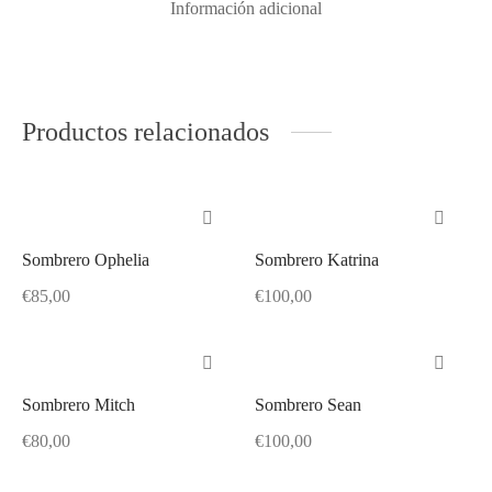
Información adicional
Productos relacionados
Sombrero Ophelia
Sombrero Katrina
Este
Este
producto
producto
€
85,00
€
100,00
tiene
tiene
Este
Este
múltiples
múltiples
producto
producto
variantes.
variantes.
tiene
tiene
Sombrero Mitch
Sombrero Sean
Este
Este
Las
Las
múltiples
múltiples
producto
producto
€
80,00
€
100,00
opciones
opciones
variantes.
variantes.
tiene
tiene
Este
Este
se
se
Las
Las