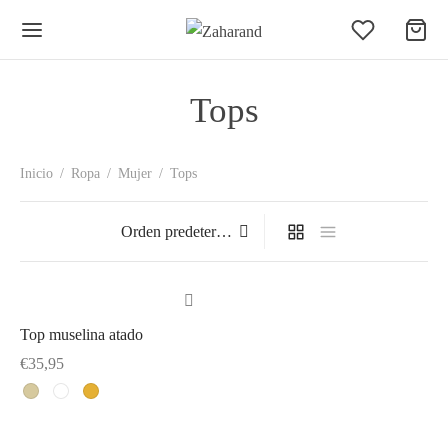
Tops
Inicio
/
Ropa
/
Mujer
/
Tops
Top muselina atado
Este
€
35,95
producto
Este
tiene
producto
múltiples
tiene