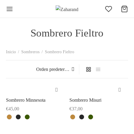
Sombrero Fieltro
Inicio
/
Sombreros
/
Sombrero Fieltro
Sombrero Minnesota
Sombrero Misuri
Este
Este
€
45,00
€
37,00
producto
producto
Este
Este
tiene
tiene
producto
producto
múltiples
múltiples
tiene
tiene