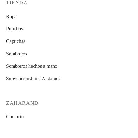
TIENDA
elegir
elegir
se
se
de
de
en
en
pueden
pueden
producto
producto
Ropa
la
la
elegir
elegir
página
página
en
en
Ponchos
de
de
la
la
Capuchas
producto
producto
página
página
de
de
Sombreros
producto
producto
Sombreros hechos a mano
Subvención Junta Andalucía
ZAHARAND
Contacto