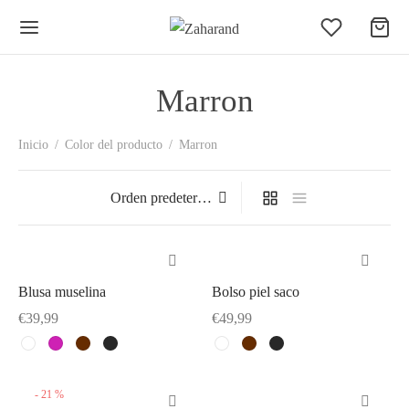
Marron
Inicio
/
Color del producto
/
Marron
Blusa muselina
Bolso piel saco
Este
Este
€
39,99
€
49,99
producto
producto
Este
Este
tiene
tiene
producto
producto
múltiples
múltiples
tiene
tiene
-
21
%
variantes.
variantes.