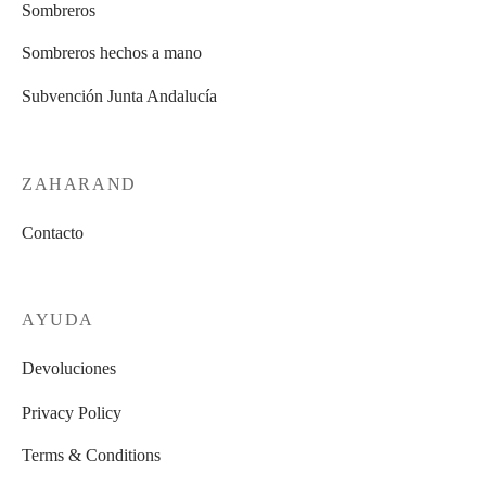
Sombreros
producto
producto
página
página
de
de
Sombreros hechos a mano
producto
producto
Subvención Junta Andalucía
ZAHARAND
Contacto
AYUDA
Devoluciones
Privacy Policy
Terms & Conditions