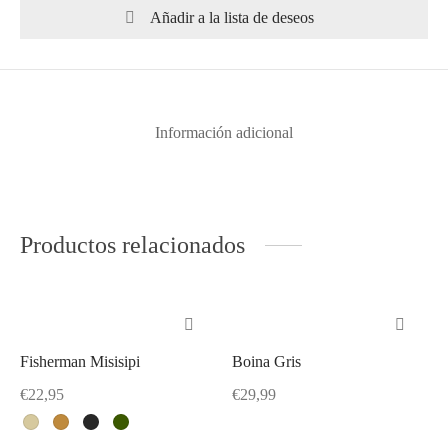
Añadir a la lista de deseos
Información adicional
Productos relacionados
Fisherman Misisipi
Boina Gris
Este
producto
€
22,95
€
29,99
tiene
Este
múltiples
producto