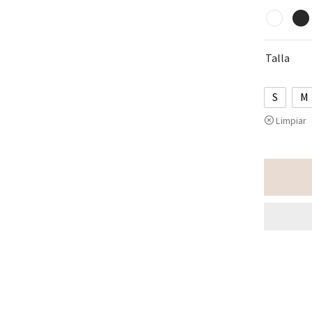
Talla
S
M
Limpiar