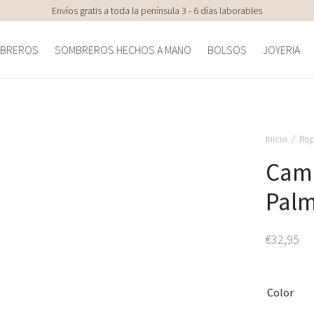
Envíos gratis a toda la península 3 - 6 días laborables
BREROS
SOMBREROS HECHOS A MANO
BOLSOS
JOYERIA
Inicio
/
Ro
Cami
Pal
€
32,95
Color