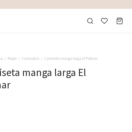
pa
/
Mujer
/
Camisetas
/
Camiseta manga larga El Palmar
seta manga larga El
mar