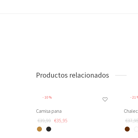
Productos relacionados
-
10
%
-
21
Camisa pana
Chalec
El
El
€
39,99
€
35,95
€
37,9
Este
precio
precio
Este
Este
producto
original
actual
producto
produc