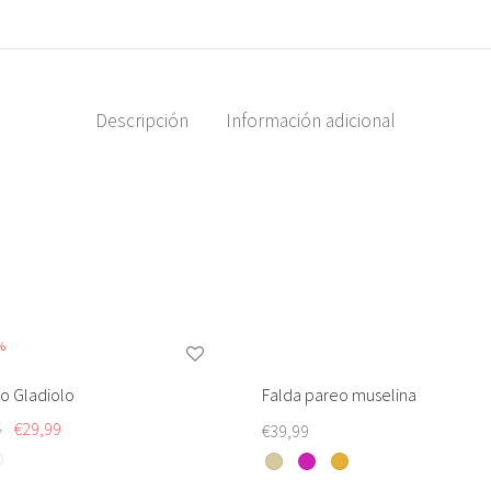
Descripción
Información adicional
%
o Gladiolo
Falda pareo muselina
El
El
5
€
29,99
€
39,99
Este
precio
precio
Este
producto
original
actual
to
producto