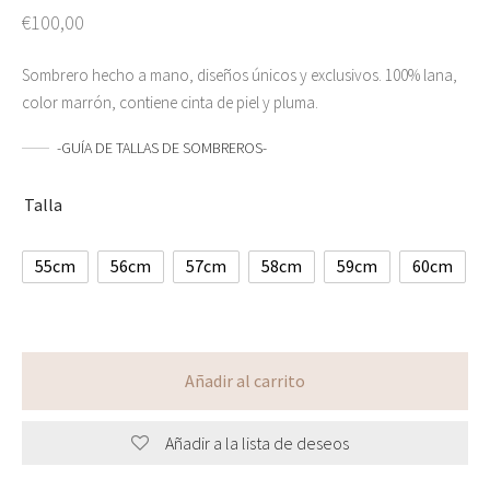
€
100,00
Sombrero hecho a mano, diseños únicos y exclusivos. 100% lana,
color marrón, contiene cinta de piel y pluma.
-GUÍA DE TALLAS DE SOMBREROS-
Talla
55cm
56cm
57cm
58cm
59cm
60cm
Añadir al carrito
Añadir a la lista de deseos