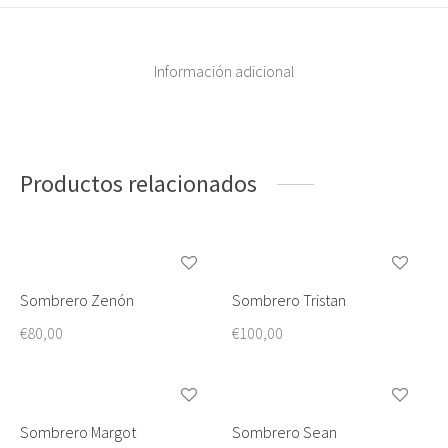
Información adicional
Productos relacionados
Sombrero Zenón
Sombrero Tristan
Este
Este
producto
producto
€
80,00
€
100,00
tiene
tiene
Este
Este
múltiples
múltiples
producto
producto
variantes.
variantes.
tiene
tiene
Sombrero Margot
Sombrero Sean
Este
Este
Las
Las
múltiples
múltiples