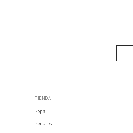
CAMISA KIMONO
JOYERIA
mayo 16, 2026
TIENDA
Ropa
Ponchos