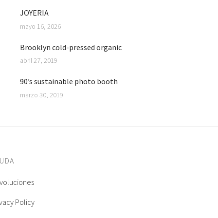
JOYERIA
mayo 16, 2026
Brooklyn cold-pressed organic
abril 27, 2019
90’s sustainable photo booth
marzo 30, 2019
YUDA
voluciones
ivacy Policy