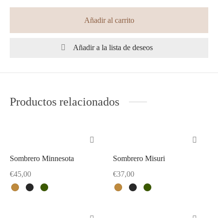
Añadir al carrito
Añadir a la lista de deseos
Productos relacionados
Sombrero Minnesota
Sombrero Misuri
Este
Este
producto
producto
€
45,00
€
37,00
tiene
tiene
Este
Este
múltiples
múltiples
producto
producto
variantes.
variantes.
tiene
tiene