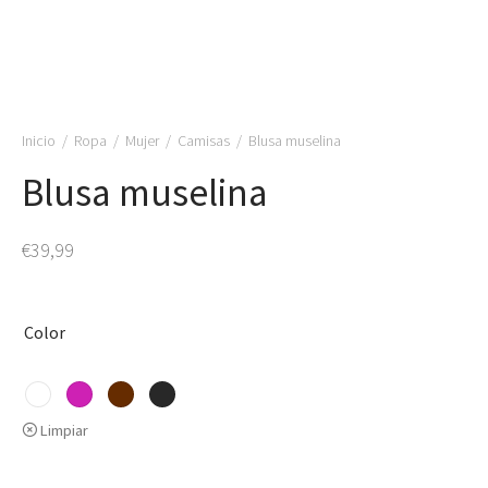
Inicio
/
Ropa
/
Mujer
/
Camisas
/
Blusa muselina
Blusa muselina
€
39,99
Color
Limpiar