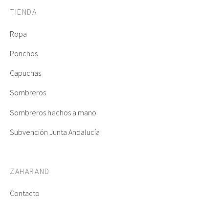
Las
se
la
página
producto
producto
TIENDA
opciones
pueden
página
de
se
elegir
de
producto
Ropa
pueden
en
producto
Ponchos
elegir
la
en
página
Capuchas
la
de
Sombreros
página
producto
de
Sombreros hechos a mano
producto
Subvención Junta Andalucía
ZAHARAND
Contacto