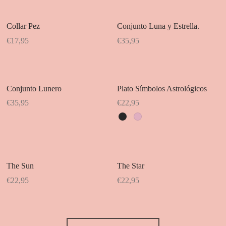
tiene
tiene
múltiples
múltiples
Collar Pez
Conjunto Luna y Estrella.
variantes.
variantes.
€
17,95
€
35,95
Las
Las
opciones
opciones
se
se
pueden
pueden
Conjunto Lunero
Plato Símbolos Astrológicos
elegir
elegir
€
35,95
€
22,95
en
en
Este
la
la
producto
página
página
tiene
de
de
múltiples
The Sun
The Star
producto
producto
variantes.
€
22,95
€
22,95
Las
opciones
se
pueden