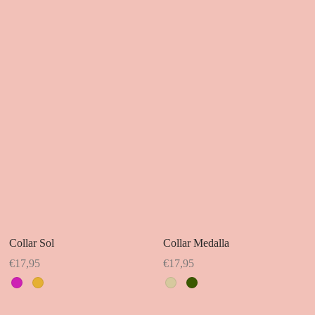
Collar Sol
Collar Medalla
€
17,95
€
17,95
Este
Este
producto
producto