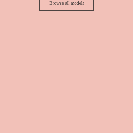
Browse all models
elegir
en
la
página
de
producto